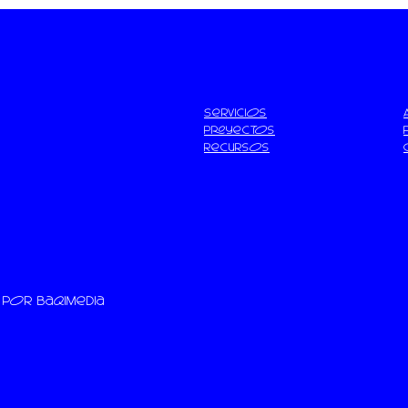
Servicios
Proyectos
Recursos
n por
baqiMedia